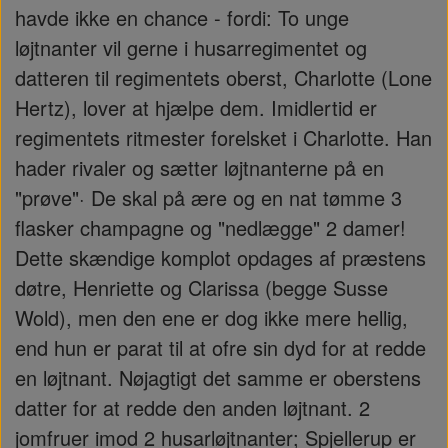
havde ikke en chance - fordi: To unge
løjtnanter vil gerne i husarregimentet og
datteren til regimentets oberst, Charlotte (Lone
Hertz), lover at hjælpe dem. Imidlertid er
regimentets ritmester forelsket i Charlotte. Han
hader rivaler og sætter løjtnanterne på en
"prøve"· De skal på ære og en nat tømme 3
flasker champagne og "nedlægge" 2 damer!
Dette skændige komplot opdages af præstens
døtre, Henriette og Clarissa (begge Susse
Wold), men den ene er dog ikke mere hellig,
end hun er parat til at ofre sin dyd for at redde
en løjtnant. Nøjagtigt det samme er oberstens
datter for at redde den anden løjtnant. 2
jomfruer imod 2 husarløjtnanter; Spjellerup er