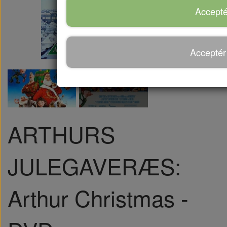
Accepté
Acceptér
ARTHURS
JULEGAVERÆS:
Arthur Christmas -