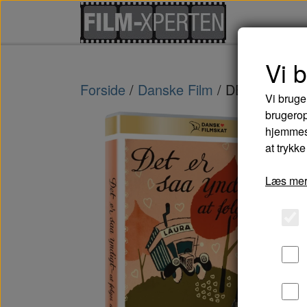
Vi 
Forside
Danske Film
DET ER SÅ 
Vi bruge
brugerop
hjemmesi
at trykke
Læs mer