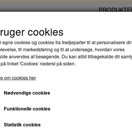
PRODUKTE
bruger cookies
YNDIGT AT FØLGES AD - DVD
r egne cookies og cookies fra tredjeparter til at personalisere di
levelse, til markedsføring og til at undersøge, hvordan vores
DET ER SÅ YNDIGT
de anvendes af besøgende. Du kan altid tilbagekalde dit samt
 på linket 'Cookies' nederst på siden.
- DVD
e om cookies her
44,00 kr.
Nødvendige cookies
Varenummer: 5708758725675
Funktionelle cookies
Hvem bestemmer, hvor skabet skal stå i et æ
Statistik cookies