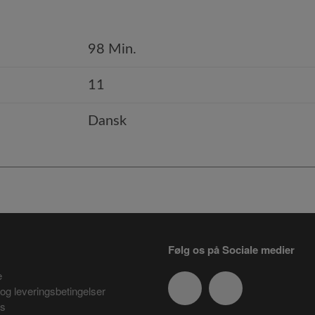
98 Min.
11
Dansk
Følg os på Sociale medier
e
og leveringsbetingelser
es