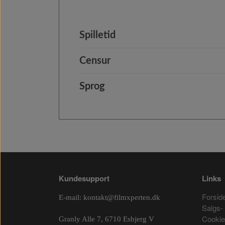
Spilletid
Censur
Sprog
Kundesupport
Links
Forsid
E-mail:
kontakt@filmxperten.dk
Salgs- 
Cooki
Granly Alle 7, 6710 Esbjerg V