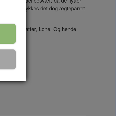
 Lasse en del besvær, da de flytter
e. Til sidst lykkes det dog ægteparret
m.
rparrets datter, Lone. Og hende