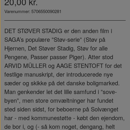
20,00 kr.
Varenummer: 5706550090281
DET STØVER STADIG er den anden film i
SAGA’s populære ”Støv-serie” (Støv på
Hjernen, Det Støver Stadig, Støv for alle
Pengene, Passer passer Piger). Atter stod
ARVID MÜLLER og AAGE STENTOFT for det
festlige manuskript, der introducerede nye
sæder og skikke på det danske boligmarked.
Man genkender let det lille samfund i ”sove-
byen”, men store omvæltninger har fundet
sted siden sidst, for beboerne på Solvænget
har - med kommunestøtte - købt den ejendom,
de bor i, og (- så kom noget, dengang, helt