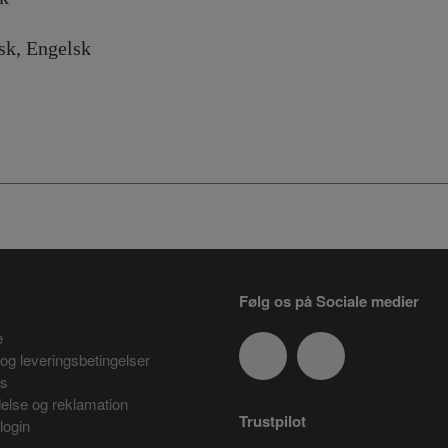
Engelsk
Følg os på Sociale medier
e
og leveringsbetingelser
es
delse og reklamation
Trustpilot
login