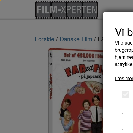
Vi 
Forside
Danske Film
FAR TIL FIR
Vi bruge
brugerop
hjemmesi
at trykke
Læs mer