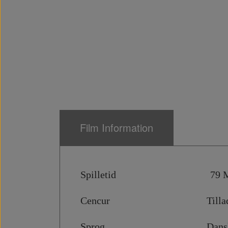
Film Information
Spilletid 79 Mi
Cencur Tilladt for
Sprog Dans