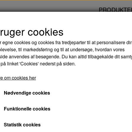
PRODUKTE
bruger cookies
E PÅ JAPANSK - DVD
r egne cookies og cookies fra tredjeparter til at personalisere di
levelse, til markedsføring og til at undersøge, hvordan vores
FAR TIL FIRE PÅ J
de anvendes af besøgende. Du kan altid tilbagekalde dit samt
 på linket 'Cookies' nederst på siden.
44,00 kr.
e om cookies her
Varenummer: 5706102394447
Nødvendige cookies
Far til Fire familien får nye japanske naboer og
Funktionelle cookies
deres nye land, Danmark.
Statistik cookies
Der blomstrer et venskab på tværs af to kultu