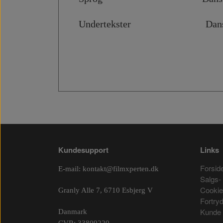
Undertekster Dansk, 
Kundesupport
Links
Forsid
E-mail:
kontakt@filmxperten.dk
Salgs- 
Cooki
Granly Alle 7, 6710 Esbjerg V
Fortry
Kunde 
Danmark