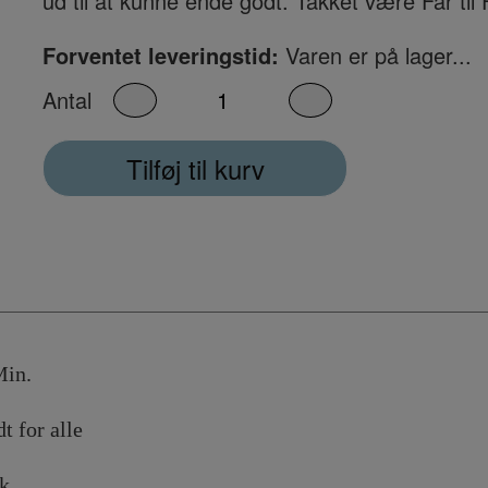
ud til at kunne ende godt. Takket være Far til F
Forventet leveringstid:
Varen er på lager...
Antal
Tilføj til kurv
n.
 alle
k