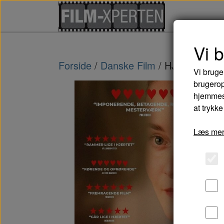
Vi 
Forside
Danske Film
HJEM KÆRE
Vi bruge
brugerop
hjemmesi
at trykke
Læs mer