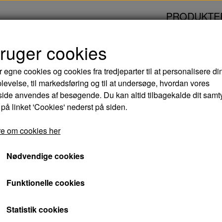
PRODUKTE
bruger cookies
 HJEM - DVD
r egne cookies og cookies fra tredjeparter til at personalisere di
levelse, til markedsføring og til at undersøge, hvordan vores
HJEM KÆRE HJEM 
de anvendes af besøgende. Du kan altid tilbagekalde dit samt
 på linket 'Cookies' nederst på siden.
99,00 kr.
e om cookies her
Varenummer: 5708758727396
Nødvendige cookies
I HJEM KÆRE HJEM møder vi den 32-årige frask
Funktionelle cookies
begynder som hjemmehjælper i et sønderjysk
med sin datter Clara på 10 år. Sofie er hurtig t
Statistik cookies
ældre og sine kolleger og mærker glæden ved 