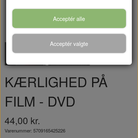
Acceptér alle
Acceptér valgte
KÆRLIGHED PÅ
FILM - DVD
44,00 kr.
Varenummer: 5709165425226