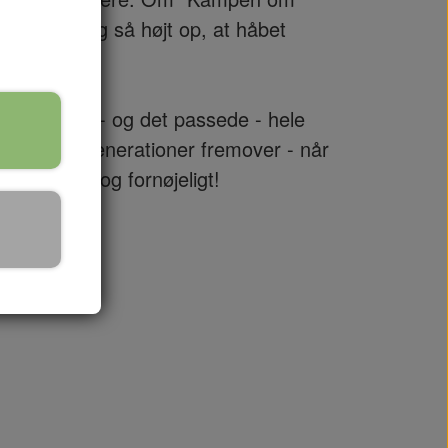
ues aldrig så højt op, at håbet
på plakaten - og det passede - hele
kan ses - i generationer fremover - når
t, gribende og fornøjeligt!