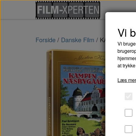
Vi 
Forside
Danske Film
KAMPEN OM
Vi bruge
brugerop
hjemmesi
at trykke
Læs mer