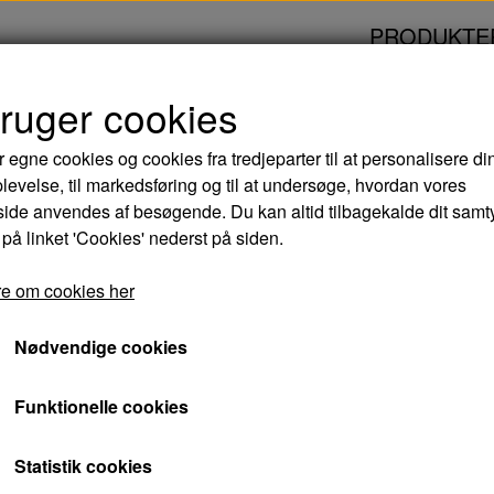
PRODUKTE
bruger cookies
 NÆSBYGAARD - DVD
r egne cookies og cookies fra tredjeparter til at personalisere di
levelse, til markedsføring og til at undersøge, hvordan vores
KAMPEN OM NÆSB
de anvendes af besøgende. Du kan altid tilbagekalde dit samt
 på linket 'Cookies' nederst på siden.
44,00 kr.
e om cookies her
Varenummer: 5708758703000
Nødvendige cookies
Forbedret lyd- og billedkvalitet!
Funktionelle cookies
"Sød, festlig, hjertevarm, gribende og fornøje
Statistik cookies
overskrifter, hver gang en Morten Korch-fi