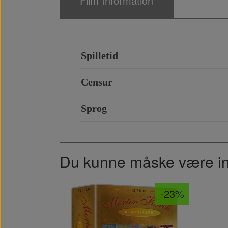
Film Information
Spilletid
Censur
Sprog
Du kunne måske være inte
-23%