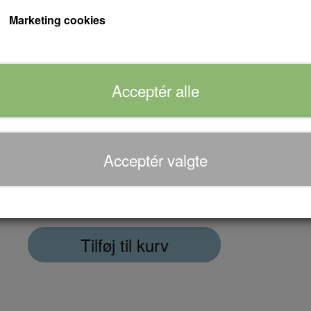
Næsbygaard" skrev man desuden: "Dramaet skr
Marketing cookies
forsvinder." Sådan var dansk film engang.
"En folkekomedie for hele familien", stod der 
Acceptér alle
familien myldrede i biffen. Godt at disse film 
man har lyst til noget sødt, festligt, hjertevarm
Acceptér valgte
Forventet leveringstid:
Varen er på lager...
Antal
Tilføj til kurv