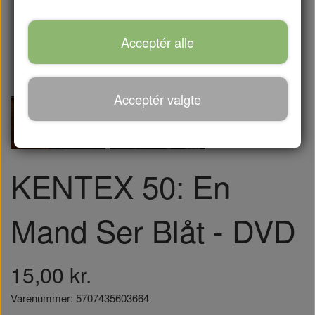
Acceptér alle
Acceptér valgte
KENTEX 50: En
Mand Ser Blåt - DVD
15,00 kr.
Varenummer: 5707435603664