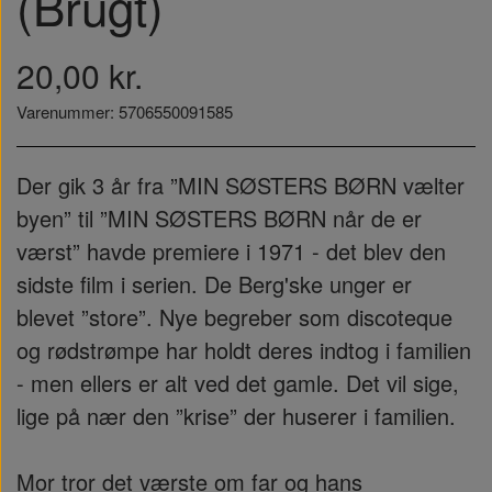
(Brugt)
20,00 kr.
Varenummer: 5706550091585
Der gik 3 år fra ”MIN SØSTERS BØRN vælter
byen” til ”MIN SØSTERS BØRN når de er
værst” havde premiere i 1971 - det blev den
sidste film i serien. De Berg'ske unger er
blevet ”store”. Nye begreber som discoteque
og rødstrømpe har holdt deres indtog i familien
- men ellers er alt ved det gamle. Det vil sige,
lige på nær den ”krise” der huserer i familien.
Mor tror det værste om far og hans