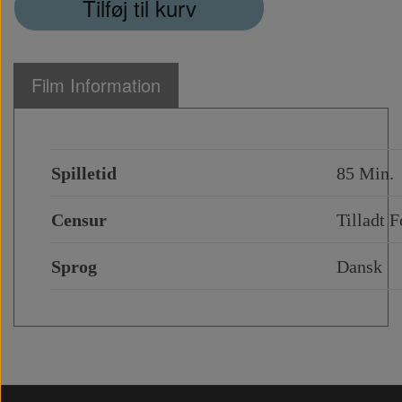
Tilføj til kurv
Film Information
Spilletid
85 Min.
Censur
Tilladt F
Sprog
Dansk