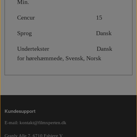
Min.
Cencur 15
Sprog Dansk
Undertekster Dansk
for hørehæmmede, Svensk, Norsk
Kundesupport
E-mail:
kontakt@filmxperten.dk
Granly Alle 7, 6710 Esbjerg V