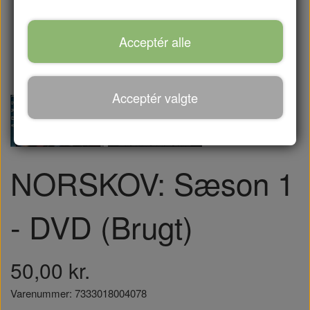
Acceptér alle
Acceptér valgte
NORSKOV: Sæson 1
- DVD (Brugt)
50,00 kr.
Varenummer: 7333018004078