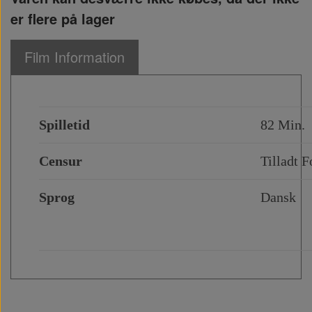
er flere på lager
Film Information
Spilletid
82 Min.
Censur
Tilladt F
Sprog
Dansk