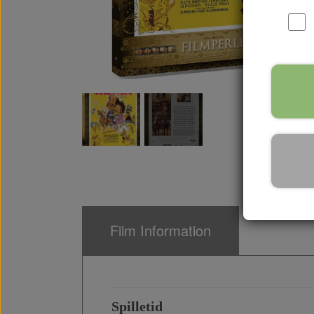
Film Information
Spilletid