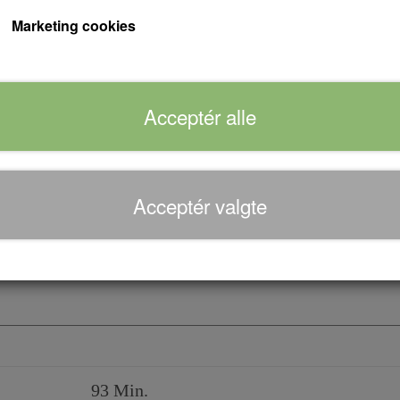
snedigste ( men også ulovlige ) måde kan sælg
Marketing cookies
mange penge.
Forventet leveringstid:
Varen er på lager...
Acceptér alle
Antal
Acceptér valgte
Tilføj til kurv
93 Min.