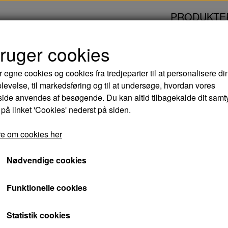
PRODUKTE
bruger cookies
A VINGÅRDEN - DVD
r egne cookies og cookies fra tredjeparter til at personalisere di
levelse, til markedsføring og til at undersøge, hvordan vores
SØNNEN FRA VING
de anvendes af besøgende. Du kan altid tilbagekalde dit samt
 på linket 'Cookies' nederst på siden.
55,00 kr.
e om cookies her
Varenummer: 5709165754920
Nødvendige cookies
Den pengegriske konsul Martin ejer sammen me
Funktionelle cookies
Vingården, der I følge et testamente efter "on
Martins eje før 30 år efter hans død. De 30 å
Statistik cookies
planlægger - sammen med den korrupte borg