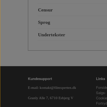
Censur
Sprog
Undertekster
Kundesupport
Links
Forsid
E-mail:
kontakt@filmxperten.dk
Salgs- 
Cooki
Granly Alle 7, 6710 Esbjerg V
Fortry