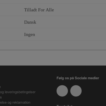
Tilladt For Alle
Dansk
Ingen
Følg os på Sociale medier
e
og leveringsbetingelser
es
delse og reklamation