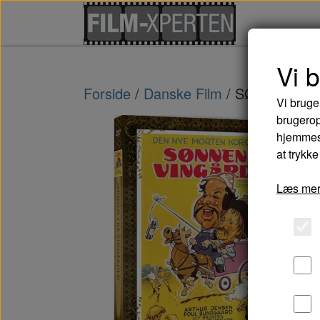
Vi 
Forside
Danske Film
SØNNEN FR
Vi bruge
brugerop
hjemmesi
at trykke
Læs mer