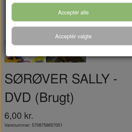
Acceptér alle
Acceptér valgte
SØRØVER SALLY -
DVD (Brugt)
6,00 kr.
Varenummer: 5708758657051