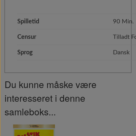
Spilletid
90 Min.
Censur
Tilladt F
Sprog
Dansk
Du kunne måske være
interesseret i denne
samleboks...