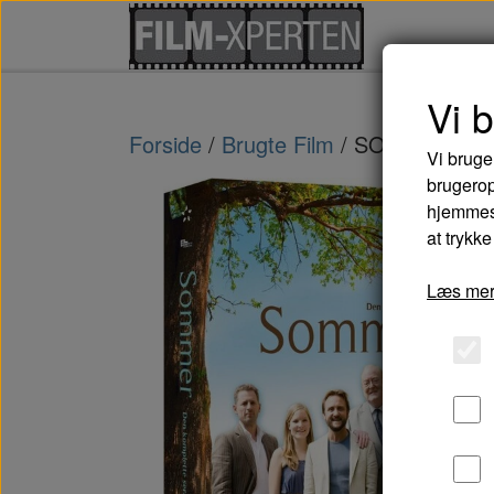
Vi 
Forside
Brugte Film
SOMMER: Den 
Vi bruge
brugerop
hjemmesi
at trykke
Læs mer