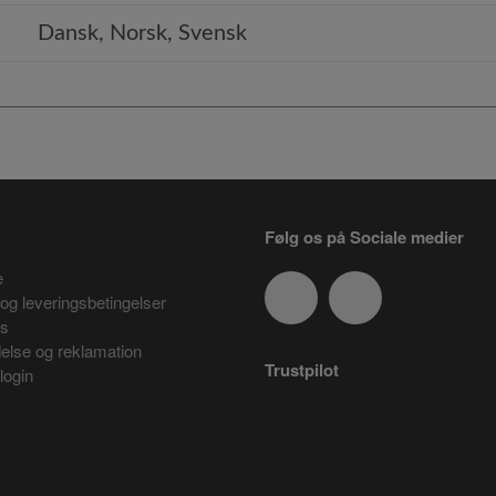
Dansk, Norsk, Svensk
Følg os på Sociale medier
e
og leveringsbetingelser
es
delse og reklamation
Trustpilot
login