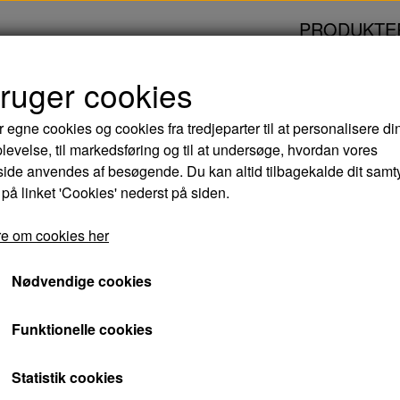
PRODUKTE
bruger cookies
komplette Serie - DVD (Brugt)
r egne cookies og cookies fra tredjeparter til at personalisere di
levelse, til markedsføring og til at undersøge, hvordan vores
SOMMER: Den komple
de anvendes af besøgende. Du kan altid tilbagekalde dit samt
 på linket 'Cookies' nederst på siden.
DVD (Brugt)
e om cookies her
80,00 kr.
Nødvendige cookies
Varenummer: 5706107129846 - B
Funktionelle cookies
Den komplette serie.
Statistik cookies