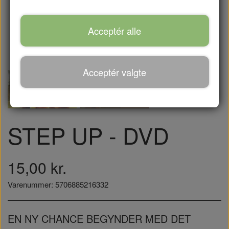
Acceptér alle
Acceptér valgte
STEP UP - DVD
15,00 kr.
Varenummer: 5706885216332
EN NY CHANCE BEGYNDER MED DET