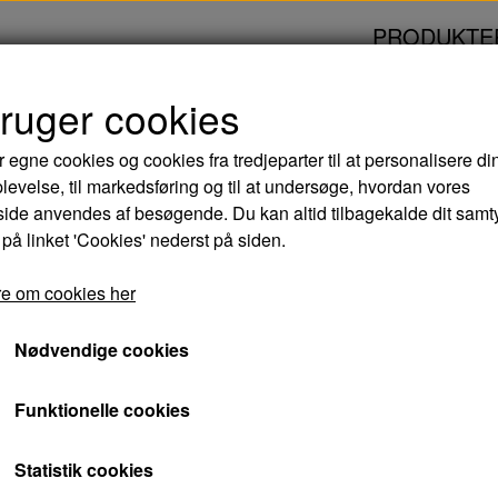
PRODUKTE
bruger cookies
N - DVD
r egne cookies og cookies fra tredjeparter til at personalisere di
levelse, til markedsføring og til at undersøge, hvordan vores
AMBULANCEN - DV
de anvendes af besøgende. Du kan altid tilbagekalde dit samt
 på linket 'Cookies' nederst på siden.
44,00 kr.
e om cookies her
Varenummer: 5708758660709
Nødvendige cookies
Da et bankrøveri, der skal sikre deres mor en li
Funktionelle cookies
de to brødre Tim og Frank over hals og hoved 
de, at der i ambulancen befinder sig en skræk
Statistik cookies
hjertepatient, der vil dø, hvis han ikke straks