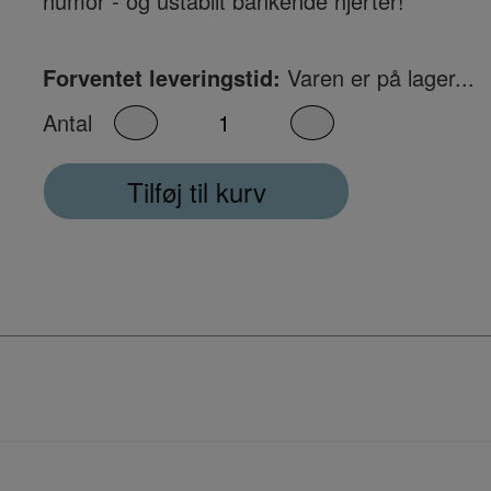
humor - og ustabilt bankende hjerter!
Forventet leveringstid:
Varen er på lager...
Antal
Tilføj til kurv