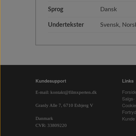
Sprog
Dansk
Undertekster
Svensk, Nors
Kundesupport
Links
Forsid
E-mail:
kontakt@filmxperten.dk
Salgs- 
Cooki
Granly Alle 7, 6710 Esbjerg V
Fortry
Kunde 
Danmark
CVR: 33809220