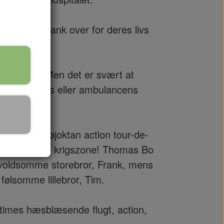
r Tim og Frank over for deres livs
ve uvenner… Men det er svært at
verken livets eller ambulancens
r med en højoktan action tour-de-
 vejnet til en krigszone! Thomas Bo
n voldsomme storebror, Frank, mens
følsomme lillebror, Tim.
times hæsblæsende flugt, action,