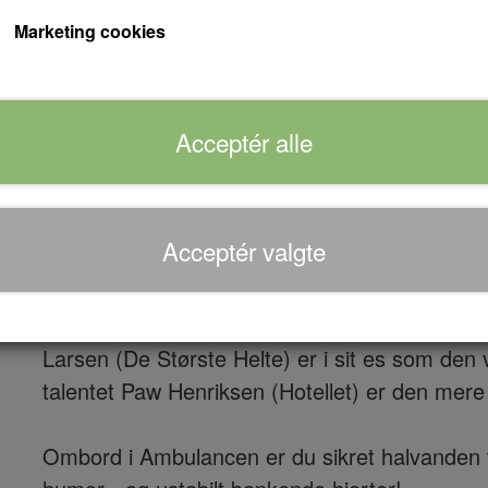
Marketing cookies
Med hele Københavns politistyrke i hælene stå
valg: skal de flygte eller overgive sig?
Acceptér alle
Det er ikke lige tiden for de to brødre at bli
undgå, når man ikke lige kan blive enige om h
kørselsretning!
Acceptér valgte
Instruktøren Laurits Munch-Petersen debutere
force, der forvandler det rolige københavnske
Larsen (De Største Helte) er i sit es som de
talentet Paw Henriksen (Hotellet) er den mere 
Ombord i Ambulancen er du sikret halvanden 