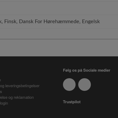
k, Finsk, Dansk For Hørehæmmede, Engelsk
Følg os på Sociale medier
e
og leveringsbetingelser
es
delse og reklamation
Trustpilot
login