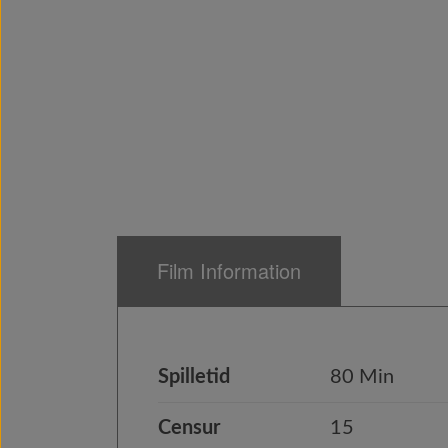
Film Information
Spilletid
80 Min
Censur
15