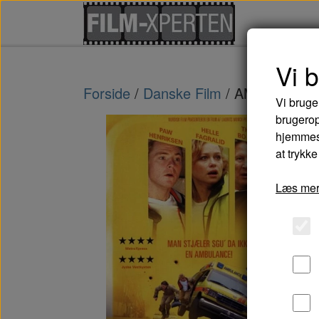
Vi 
Forside
Danske Film
AMBULANCE
Vi bruge
brugerop
hjemmesi
at trykke
Læs mer