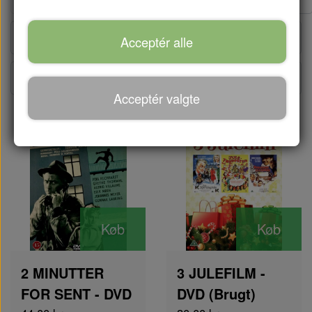
Acceptér alle
Acceptér valgte
Køb
Køb
2 MINUTTER
3 JULEFILM -
FOR SENT - DVD
DVD (Brugt)