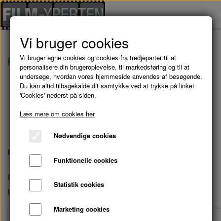
Vi bruger cookies
Vi bruger egne cookies og cookies fra tredjeparter til at
Forside
Danske Film
personalisere din brugeroplevelse, til markedsføring og til at
undersøge, hvordan vores hjemmeside anvendes af besøgende.
Du kan altid tilbagekalde dit samtykke ved at trykke på linket
Danske Film
'Cookies' nederst på siden.
Læs mere om cookies her
Nødvendige cookies
Her finder du et stort udvalg af både gamle og nye danske film.
Funktionelle cookies
Gå på opdagelse nedenfor eller brug søgefunktionen til at finde
Statistik cookies
lige præcis det, du leder efter.
Marketing cookies
Side 1 / 14
Forrige side
Næste side