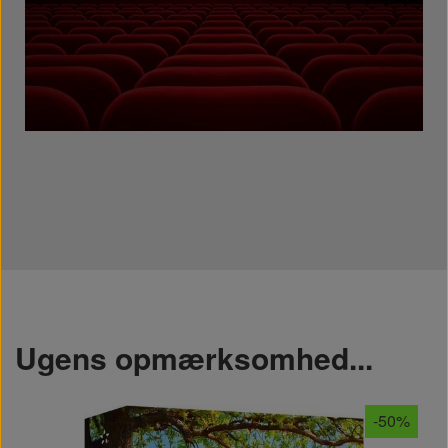
Blu-Ray - kampagne tilbud
Ugens opmærksomhed...
-50%