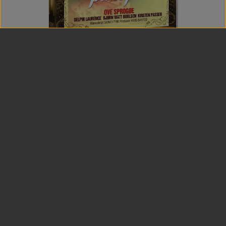
Køb
ELEFANTER PÅ LOFTET - DVD
55,00 kr.
27,50 kr.
-50%