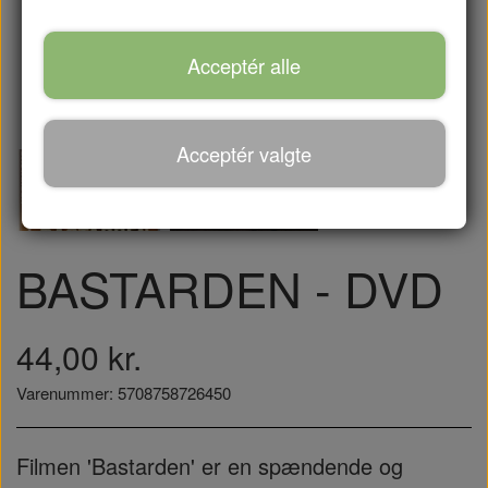
Acceptér alle
Acceptér valgte
BASTARDEN - DVD
44,00 kr.
Varenummer: 5708758726450
Filmen 'Bastarden' er en spændende og