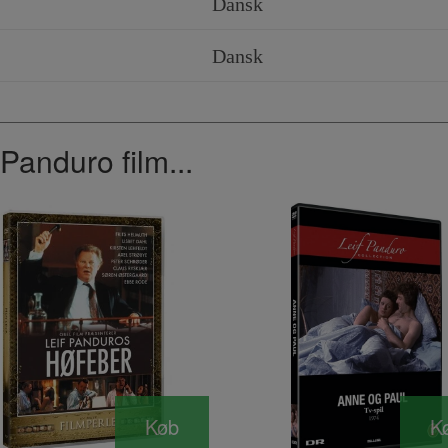
Dansk
Dansk
Panduro film...
Køb
K