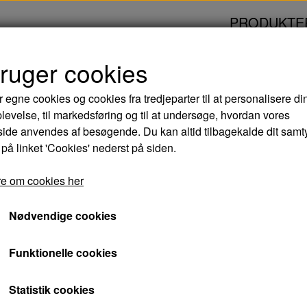
PRODUKTE
bruger cookies
 - DVD
r egne cookies og cookies fra tredjeparter til at personalisere di
levelse, til markedsføring og til at undersøge, hvordan vores
BERTRAM OG LISA 
de anvendes af besøgende. Du kan altid tilbagekalde dit samt
 på linket 'Cookies' nederst på siden.
44,00 kr.
e om cookies her
Varenummer: 5705535062602
Nødvendige cookies
Et ægteskab vakler, da det kommer frem, at 
Funktionelle cookies
fælles ven.
Statistik cookies
Stærkt hverdagsportræt af et kriseramt ægtepar