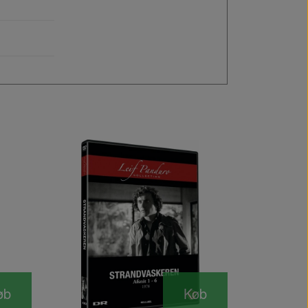
øb
Køb