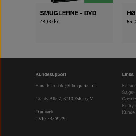
SMUGLERNE - DVD
HØ
44,00 kr.
55,0
Kundesupport
Links
Forsid
E-mail:
kontakt@filmxperten.dk
Salgs- 
Cooki
Granly Alle 7, 6710 Esbjerg V
Fortry
Kunde 
Danmark
CVR: 33809220