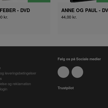
FEBER - DVD
ANNE OG PAUL - D
0 kr.
44,00 kr.
Følg os på Sociale medier
e
og leveringsbetingelser
es
delse og reklamation
Trustpilot
login