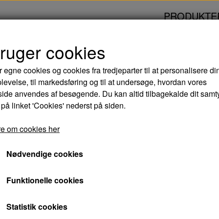
PRODUKTE
bruger cookies
VD
r egne cookies og cookies fra tredjeparter til at personalisere di
levelse, til markedsføring og til at undersøge, hvordan vores
CAMINO - DVD
de anvendes af besøgende. Du kan altid tilbagekalde dit samt
 på linket 'Cookies' nederst på siden.
55,00 kr.
e om cookies her
Varenummer: 5709165837524
Nødvendige cookies
Det humoristiske drama CAMINO skildrer det 
Funktionelle cookies
datter, som for alvor bliver sat på prøve, da 
hendes sidste ønske.
Statistik cookies