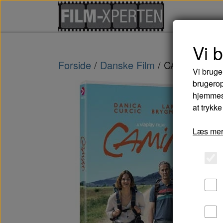
Vi 
Forside
Danske Film
CAMINO - D
Vi bruge
brugerop
hjemmesi
at trykke
Læs mer