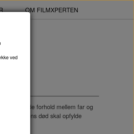
R
OM FILMXPERTEN
n
ykke ved
komplicerede forhold mellem far og
de efter morens død skal opfylde