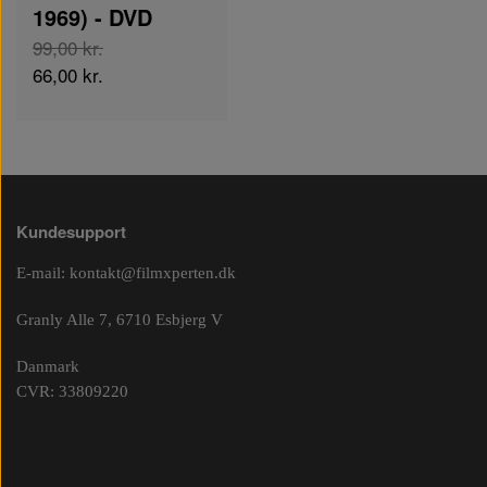
1969) - DVD
99,00 kr.
66,00 kr.
Kundesupport
E-mail:
kontakt@filmxperten.dk
Granly Alle 7, 6710 Esbjerg V
Danmark
CVR: 33809220