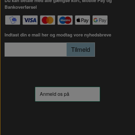
Du kan betale med alle gængse kort, Mobile Pay og
Bankoverførsel
Indtast din e mail her og modtag vore nyhedsbreve
Tilmeld