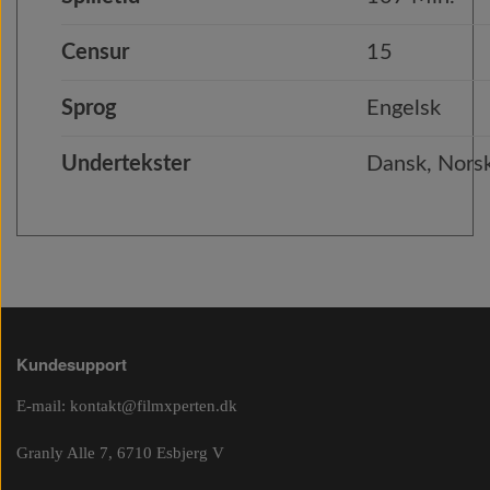
Censur
15
Sprog
Engelsk
Undertekster
Dansk, Norsk
Kundesupport
E-mail:
kontakt@filmxperten.dk
Granly Alle 7, 6710 Esbjerg V