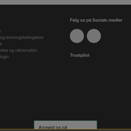
Følg os på Sociale medier
e
og leveringsbetingelser
es
delse og reklamation
Trustpilot
login