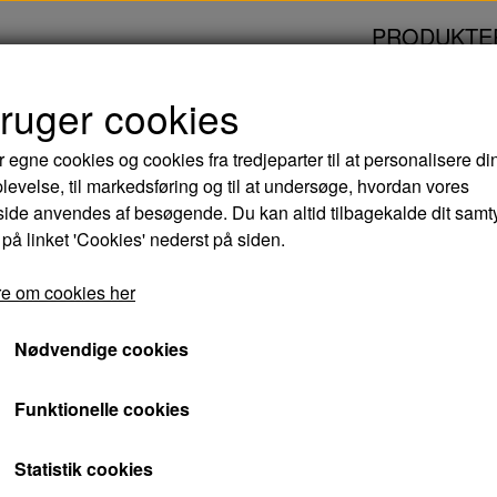
PRODUKTE
bruger cookies
MAND - DVD
r egne cookies og cookies fra tredjeparter til at personalisere di
levelse, til markedsføring og til at undersøge, hvordan vores
DEN KLOGE MAND 
de anvendes af besøgende. Du kan altid tilbagekalde dit samt
 på linket 'Cookies' nederst på siden.
44,00 kr.
e om cookies her
Varenummer: 5708758702416
Nødvendige cookies
Rasmus Thomsen er tækkemand, men han er 
Funktionelle cookies
mand”. Det bryder hans søn Ulf sig ikke om. Ha
læge. Og distriktslægen Haller gør også sit t
Statistik cookies
geschæft.