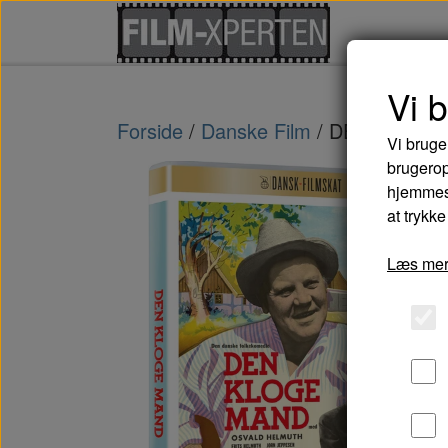
Vi 
Forside
Danske Film
DEN KLOGE 
Vi bruge
brugerop
hjemmesi
at trykke
Læs mer