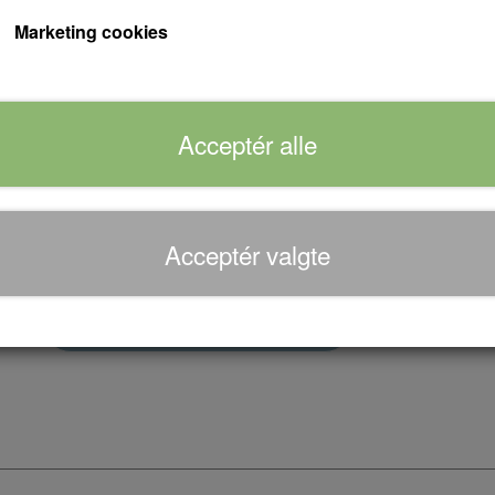
forældrearrangement.
Marketing cookies
Skipper spilles af Svend Methling, der også ha
forveksles med instruktøren Sven Methling, 
Acceptér alle
Forventet leveringstid:
Varen er på lager...
Acceptér valgte
Antal
Tilføj til kurv