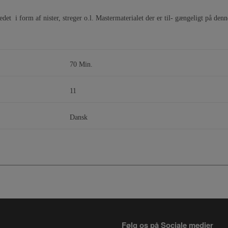
det i form af nister, streger o.l. Mastermaterialet der er til- gængeligt på den
70 Min.
11
Dansk
Følg os på Sociale medier