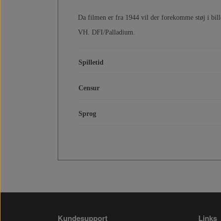
Da filmen er fra 1944 vil der forekomme støj i bille
VH. DFI/Palladium.
Spilletid
Censur
Sprog
Kundesupport
Links