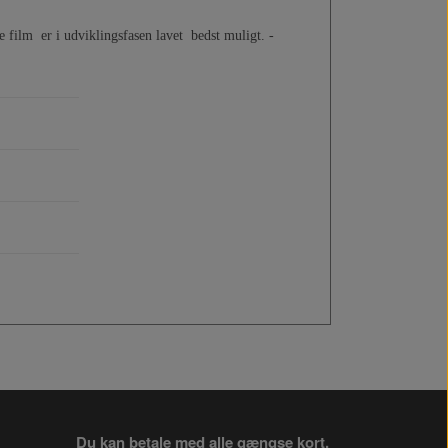
ne film er i udviklingsfasen lavet bedst muligt. -
Du kan betale med alle gængse kort,