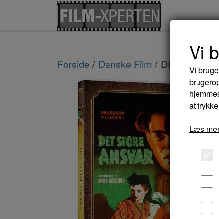
Vi 
Forside
Danske Film
DET STORE 
Vi bruge
brugerop
hjemmesi
at trykke
Læs mer