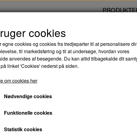
PRODUKTE
bruger cookies
ANSVAR - DVD
r egne cookies og cookies fra tredjeparter til at personalisere di
levelse, til markedsføring og til at undersøge, hvordan vores
DET STORE ANSVA
de anvendes af besøgende. Du kan altid tilbagekalde dit samt
 på linket 'Cookies' nederst på siden.
55,00 kr.
e om cookies her
Varenummer: 5709165115325
Nødvendige cookies
Skolelærer Jens 'Skipper' Clausen har viet sit l
Funktionelle cookies
vilkår. Som et af højdepunkterne i dette arbejd
forældrene, som han forsøger at bringe ind i
Statistik cookies
tragiske børneskæbner, der alle kunne være 