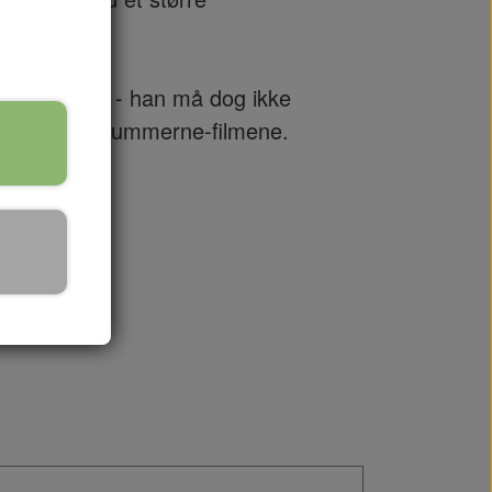
r instrueret - han må dog ikke
der lavede Krummerne-filmene.