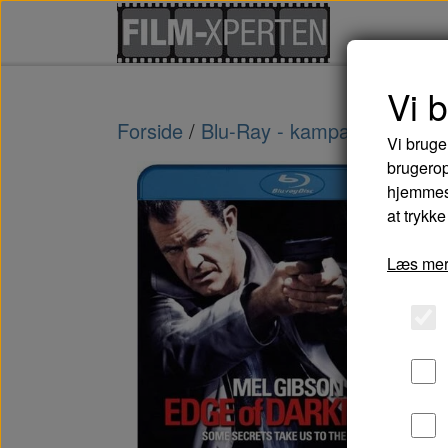
Vi 
Forside
Blu-Ray - kampagne tilbud
Vi bruge
brugerop
hjemmesi
at trykke
Læs mer