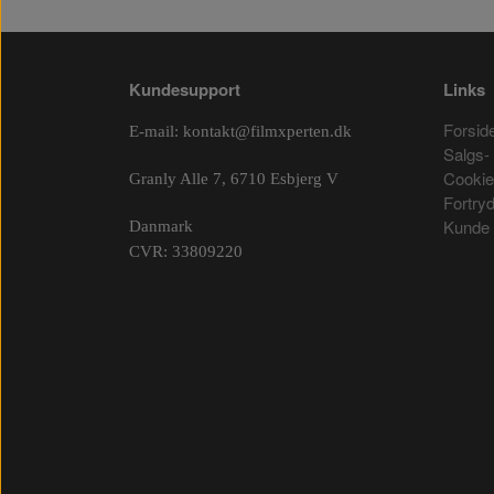
Kundesupport
Links
Forsid
E-mail:
kontakt@filmxperten.dk
Salgs- 
Cooki
Granly Alle 7, 6710 Esbjerg V
Fortry
Kunde 
Danmark
CVR: 33809220