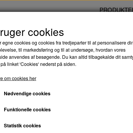
PRODUKTE
bruger cookies
EDGE OF DARKNESS - BLURAY
r egne cookies og cookies fra tredjeparter til at personalisere di
levelse, til markedsføring og til at undersøge, hvordan vores
EDGE OF DARKNES
de anvendes af besøgende. Du kan altid tilbagekalde dit samt
 på linket 'Cookies' nederst på siden.
44,00 kr.
e om cookies her
Varenummer: 5708758681216
Nødvendige cookies
Edge of Darkness er en følelsesladet thriller i 
Funktionelle cookies
business.
Statistik cookies
Thomas Craven (Mel Gibson) er en veteranmor