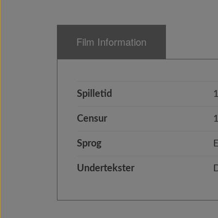
Film Information
Spilletid
Censur
Sprog
E
Undertekster
D