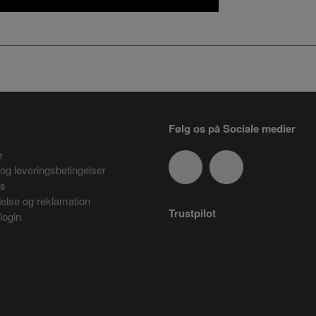
Følg os på Sociale medier
e
og leveringsbetingelser
es
delse og reklamation
Trustpilot
login