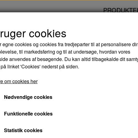
PRODUKTE
bruger cookies
 KJOLE OG HVIDT - DVD
r egne cookies og cookies fra tredjeparter til at personalisere di
levelse, til markedsføring og til at undersøge, hvordan vores
EN HERRE I KJOLE
de anvendes af besøgende. Du kan altid tilbagekalde dit samt
 på linket 'Cookies' nederst på siden.
DVD
e om cookies her
44,00 kr.
Nødvendige cookies
Varenummer: 5708758725040
Funktionelle cookies
En ung herre i kjole og hvidt kommer styrtende
Statistik cookies