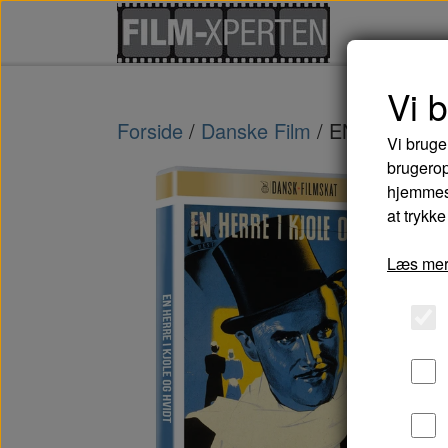
Vi 
Forside
Danske Film
EN HERRE I
Vi bruge
brugerop
hjemmesi
at trykke
Læs mer