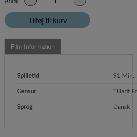
Antal
Tilføj til kurv
Film Information
Spilletid
91 Min.
Censur
Tilladt F
Sprog
Dansk