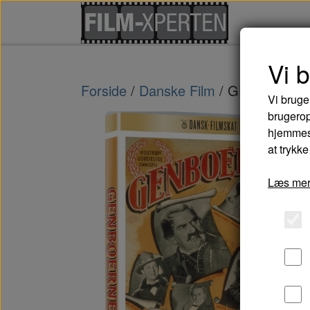
Vi 
Forside
Danske Film
GENBOERNE
Vi bruge
brugerop
hjemmesi
at trykke
Læs mer