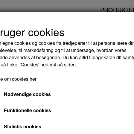
PRODUKTE
bruger cookies
 - DVD
r egne cookies og cookies fra tredjeparter til at personalisere di
levelse, til markedsføring og til at undersøge, hvordan vores
GENBOERNE - DV
de anvendes af besøgende. Du kan altid tilbagekalde dit samt
 på linket 'Cookies' nederst på siden.
44,00 kr.
e om cookies her
Varenummer: 5708758702898
Nødvendige cookies
Genboerne er en dansk film fra 1939, med Car
Funktionelle cookies
Langberg, Karen Marie Løwert, Aage Schmidt 
Statistik cookies
Overfor Regensen bor den brave og velsituer