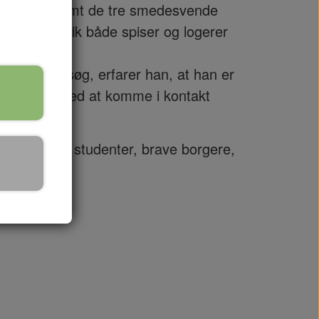
ter Rikke samt de tre smedesvende
ndværkerskik både spiser og logerer
er på besøg, erfarer han, at han er
 hjælpe ham med at komme i kontakt
om, muntre studenter, brave borgere,