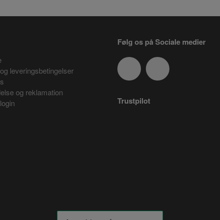
Følg os på Sociale medier
e
og leveringsbetingelser
es
delse og reklamation
Trustpilot
login