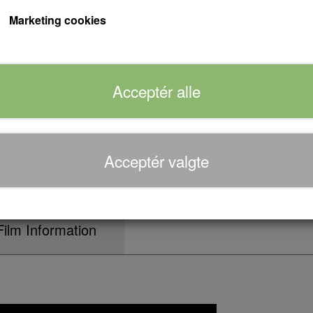
kaldet Peter den Store, får problemer med si
Marketing cookies
Kjer). Pludselig vil Magda giftes, og det give
Forventet leveringstid:
Varen er på lager...
Acceptér alle
Antal
Acceptér valgte
Tilføj til kurv
Film Information