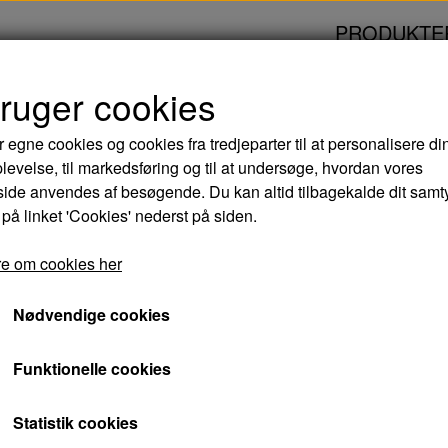
PRODUKTE
bruger cookies
AGSVENINDE - DVD
r egne cookies og cookies fra tredjeparter til at personalisere di
levelse, til markedsføring og til at undersøge, hvordan vores
HANS ONSDAGSVEN
de anvendes af besøgende. Du kan altid tilbagekalde dit samt
 på linket 'Cookies' nederst på siden.
33,00 kr.
e om cookies her
Varenummer: 5708758702911
Nødvendige cookies
Peter Malberg spiller den smarte ærkekøbenh
Funktionelle cookies
tiden balancerer på kanten af loven og har b
Statistik cookies
Balder ordner sagerne, da den unge playboy, 