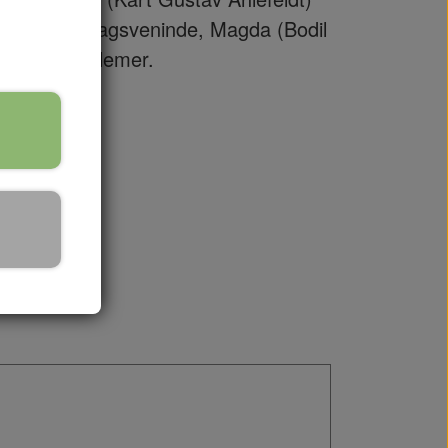
n faste onsdagsveninde, Magda (Bodil
r mange problemer.