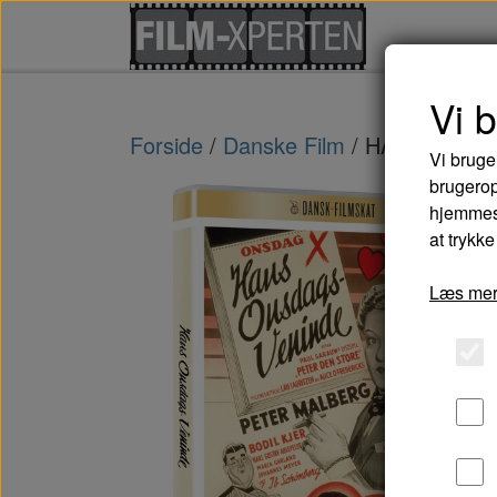
Vi 
Forside
Danske Film
HANS ONSD
Vi bruge
brugerop
hjemmesi
at trykke
Læs mer