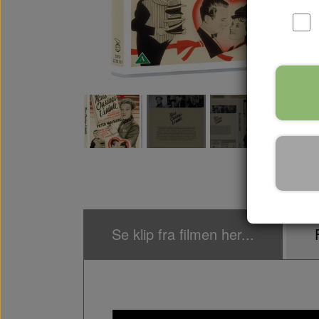
Se klip fra filmen her...