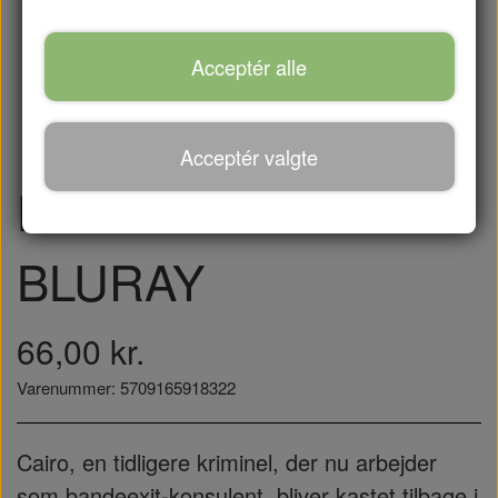
Acceptér alle
Acceptér valgte
HELE VEJEN -
BLURAY
66,00 kr.
Varenummer: 5709165918322
Cairo, en tidligere kriminel, der nu arbejder
som bandeexit-konsulent, bliver kastet tilbage i