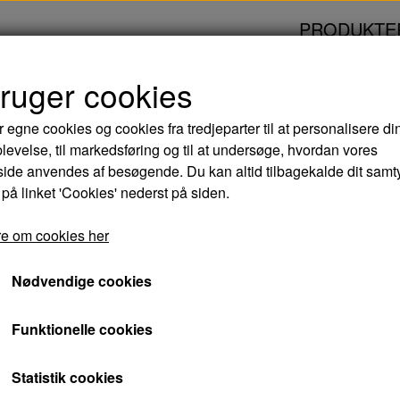
PRODUKTE
bruger cookies
VD
r egne cookies og cookies fra tredjeparter til at personalisere di
levelse, til markedsføring og til at undersøge, hvordan vores
HYGGE! - DVD
de anvendes af besøgende. Du kan altid tilbagekalde dit samt
 på linket 'Cookies' nederst på siden.
55,00 kr.
e om cookies her
Varenummer: 5709165947827
Nødvendige cookies
Syv venner mødes til en overdådig middag i e
Funktionelle cookies
til en skøn aften med god mad, dejlig vin og 
under overfladen lurer en række tikkende bom
Statistik cookies
en vild selskabsleg, hvor alle skal dele alt fra 