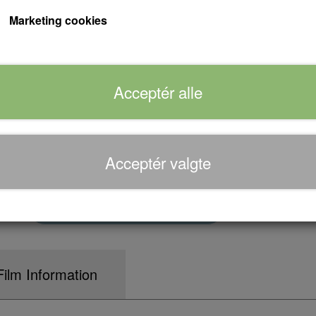
revner.
Marketing cookies
Vennerne forsøger krampagtigt at bevare den 
af skeletter vælter ud af skabet og truer med
Acceptér alle
Forventet leveringstid:
Varen er på lager...
Acceptér valgte
Antal
Tilføj til kurv
Film Information