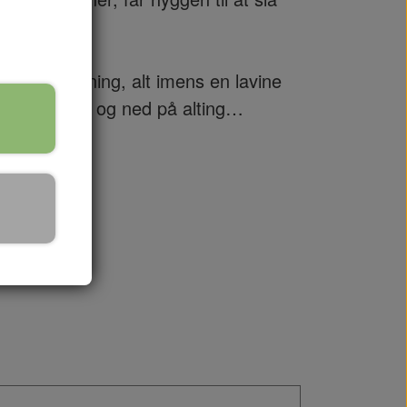
gode stemning, alt imens en lavine
 at vende op og ned på alting…