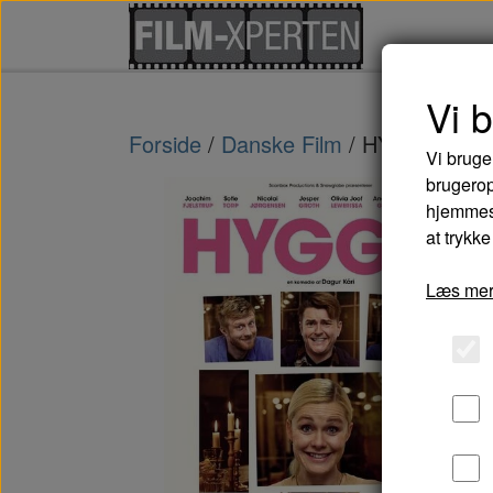
Vi 
Forside
Danske Film
HYGGE! - D
Vi bruge
brugerop
hjemmesi
at trykke
Læs mer