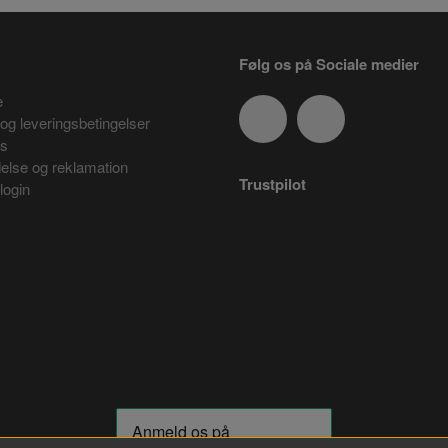
Følg os på Sociale medier
e
og leveringsbetingelser
es
delse og reklamation
Trustpilot
login