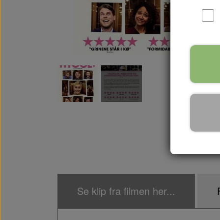
Se klip fra filmen her...