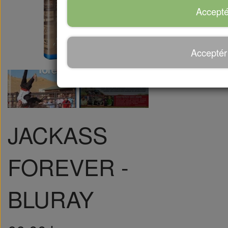
Accepté
Acceptér
JACKASS
FOREVER -
BLURAY