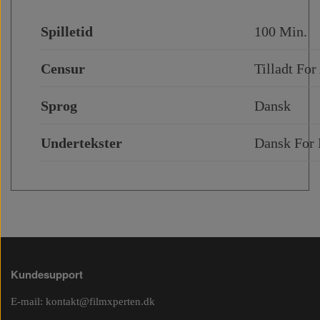
Spilletid
100 Min.
Censur
Tilladt For
Sprog
Dansk
Undertekster
Dansk For
Kundesupport
E-mail:
kontakt@filmxperten.dk