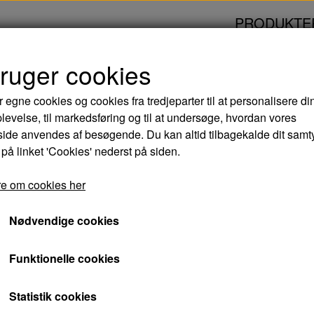
PRODUKTE
bruger cookies
nde film
KLASSEFESTEN 4 - BLURAY
r egne cookies og cookies fra tredjeparter til at personalisere di
levelse, til markedsføring og til at undersøge, hvordan vores
KLASSEFESTEN 4 -
de anvendes af besøgende. Du kan altid tilbagekalde dit samt
 på linket 'Cookies' nederst på siden.
144,00 kr.
e om cookies her
Varenummer: 5708758727617
Nødvendige cookies
I den danske komedie 'Klassefesten 4 - Venner
Funktionelle cookies
for fjerde gang!
Statistik cookies
Men, intet er som det plejer! Thomas er ble