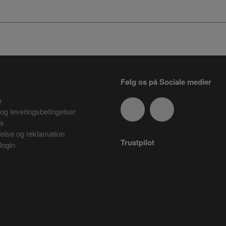
Følg os på Sociale medier
e
og leveringsbetingelser
es
delse og reklamation
Trustpilot
login