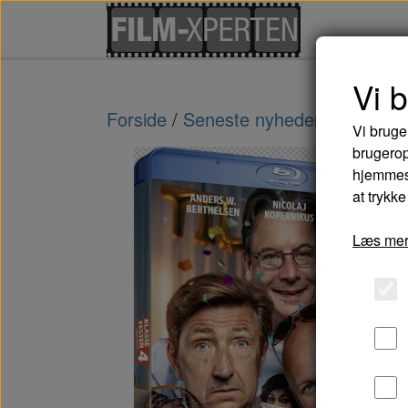
Vi 
Forside
Seneste nyheder og komme
Vi bruge
brugerop
hjemmesi
at trykke
Læs mer