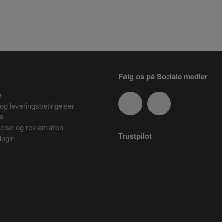
Følg os på Sociale medier
e
og leveringsbetingelser
es
delse og reklamation
Trustpilot
login