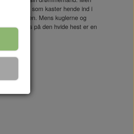
ion på flugt, som kaster hende ind i
undt om jorden. Mens kuglerne og
 hendes prins på den hvide hest er en