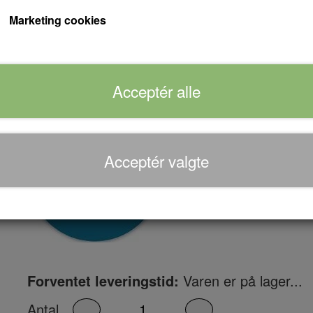
hun finder hurtigt ud af, at han er en super-sp
Marketing cookies
en nervepirrende "katten-efter-musen"-jagt r
gnisterne fyger, må June beslutte sig for, om
forræder eller hendes livs kærlighed.
Acceptér alle
Acceptér valgte
Forventet leveringstid:
Varen er på lager...
Antal