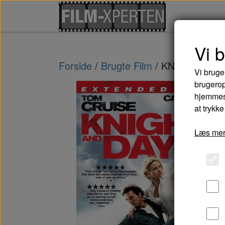
Vi 
Forside
Brugte Film
KNIGHT AND 
Vi bruge
brugerop
hjemmesi
at trykke
Læs mer