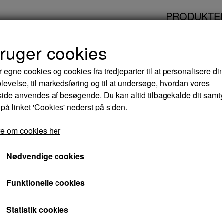
PRODUKTE
bruger cookies
DAY - DVD
r egne cookies og cookies fra tredjeparter til at personalisere di
levelse, til markedsføring og til at undersøge, hvordan vores
KNIGHT AND DAY -
de anvendes af besøgende. Du kan altid tilbagekalde dit samt
 på linket 'Cookies' nederst på siden.
15,00 kr.
e om cookies her
Varenummer: 5707020417782
Nødvendige cookies
Gør dig klar til vildere action og mere grin m
Funktionelle cookies
af Knight and Day. Filmstjernerne Tom Cruise
den sexede action-komedie, som bryder alle r
Statistik cookies
møder en mystisk fremmede, tror hun, at hu