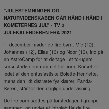
“JULESTEMNINGEN OG
NATURVIDENSKABEN
GÅR HÅND I HÅND I
KOMETERNES JUL” -
TV 2
JULEKALENDEREN FRA 2021
1. december møder de fire børn, Mie (12),
Johannes (12), Elias (13) og Noor (13), ind på
en AstroCamp for at deltage i et to-ugers
kursusforløb om rummet for børn. Kurset er
ledet af den entusiastiske Bolette-Henriette,
mens den lidt distræte fysiklærer, Panda-
Søren, står for den daglige undervisning.
De fire børn sættes på førstedagen i gruppe
sammen, og under et introløb får de fire