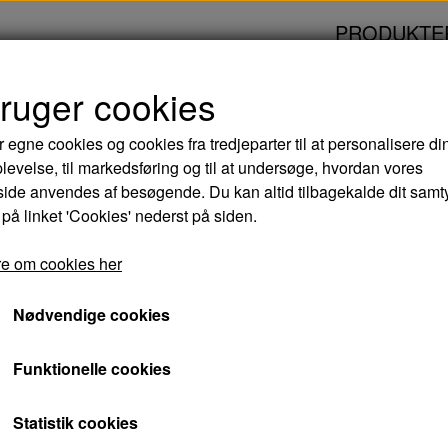
PRODUKTE
bruger cookies
EMANDEN - DVD
r egne cookies og cookies fra tredjeparter til at personalisere di
levelse, til markedsføring og til at undersøge, hvordan vores
LUDVIG OG JULEM
de anvendes af besøgende. Du kan altid tilbagekalde dit samt
 på linket 'Cookies' nederst på siden.
99,00 kr.
e om cookies her
Varenummer: 5708758694148
Nødvendige cookies
Ludvig og Julemanden er et ægte juleeventyr,
Funktionelle cookies
mystik, humor, nisser, magi og ægte julestemni
midlertidigt ind med familien på Børglum Kloste
Statistik cookies
om, at klosteret rummer en hemmelig skat, og