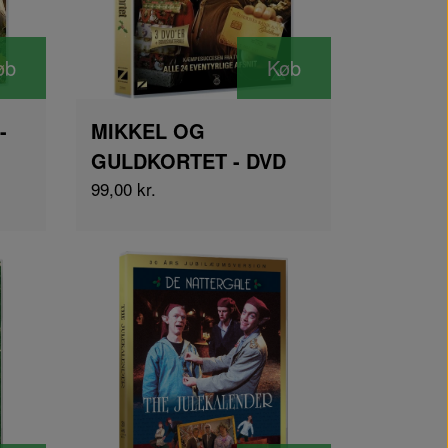
øb
Køb
-
MIKKEL OG
GULDKORTET - DVD
99,00 kr.