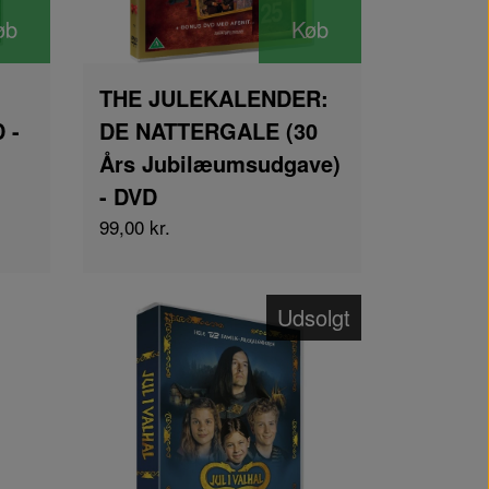
øb
Køb
THE JULEKALENDER:
 -
DE NATTERGALE (30
Års Jubilæumsudgave)
- DVD
99,00 kr.
Udsolgt