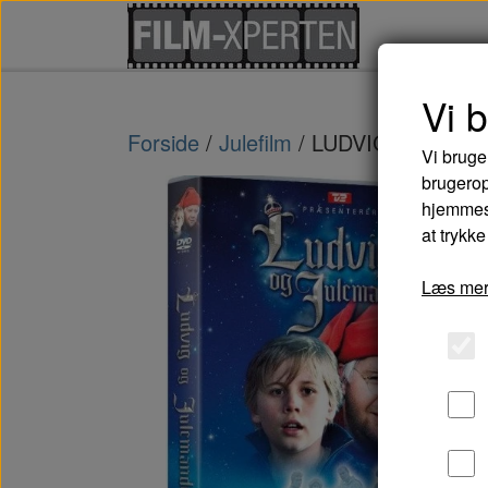
Vi 
Forside
Julefilm
LUDVIG OG JUL
Vi bruge
brugerop
hjemmesi
at trykke
Læs mer