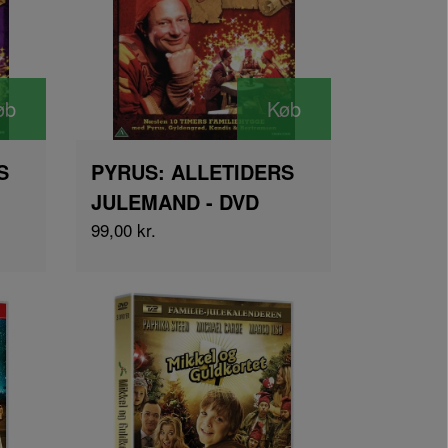
øb
Køb
S
PYRUS: ALLETIDERS
JULEMAND - DVD
99,00 kr.