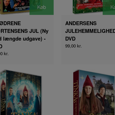
Køb
K
ØDRENE
ANDERSENS
RTENSENS JUL (Ny
JULEHEMMELIGHED
d længde udgave) -
DVD
D
99,00 kr.
0 kr.