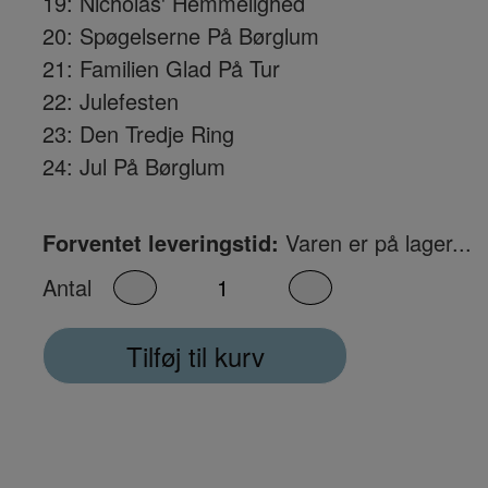
19: Nicholas' Hemmelighed
20: Spøgelserne På Børglum
21: Familien Glad På Tur
22: Julefesten
23: Den Tredje Ring
24: Jul På Børglum
Forventet leveringstid:
Varen er på lager...
Antal
Tilføj til kurv