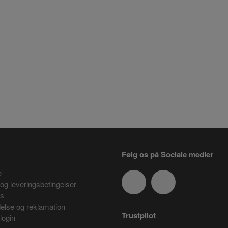
Følg os på Sociale medier
e
og leveringsbetingelser
es
delse og reklamation
Trustpilot
login