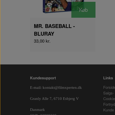
Køb
MR. BASEBALL -
BLURAY
33,00 kr.
Kundesupport
Links
Forsid
E-mail:
kontakt@filmxperten.dk
Salgs- 
Cooki
Granly Alle 7, 6710 Esbjerg V
Fortry
Kunde 
Danmark