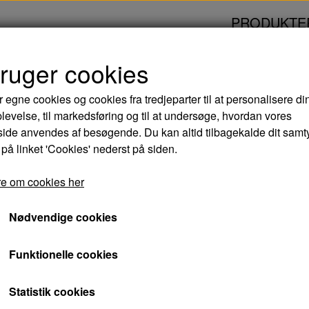
PRODUKTE
bruger cookies
ONCE AROUND - BLURAY
r egne cookies og cookies fra tredjeparter til at personalisere di
levelse, til markedsføring og til at undersøge, hvordan vores
ONCE AROUND - B
de anvendes af besøgende. Du kan altid tilbagekalde dit samt
 på linket 'Cookies' nederst på siden.
33,00 kr.
e om cookies her
Varenummer: 7350007151858
Nødvendige cookies
Renata Bella føler sig som en fiasko, særlig
Funktionelle cookies
ekstra glad for at møde den smarte og succe
varer ikke længe før man kan ane bimlen af ki
Statistik cookies
dog langt fra hendes opfattelse af den fremb