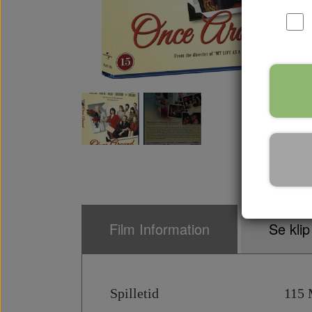
Film Information
Se klip
Spilletid 115 M