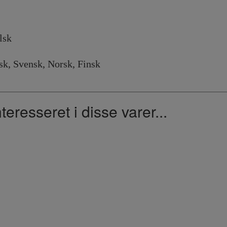
k
nsk, Norsk, Finsk
resseret i disse varer...