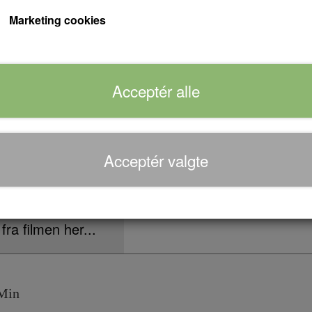
mere dumsmart end Karl Smart, og hun bliver f
Marketing cookies
kærlighed og familiebåndene.
Forventet leveringstid:
Varen er på lager...
Acceptér alle
Antal
Acceptér valgte
Tilføj til kurv
 fra filmen her...
in