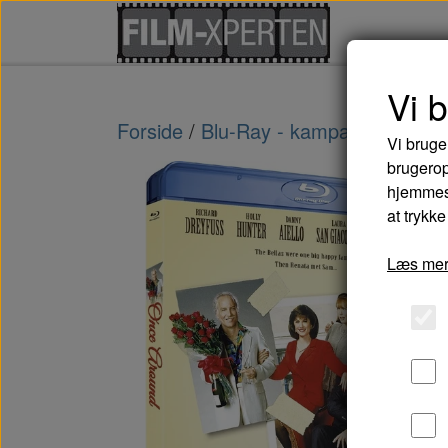
Vi 
Forside
Blu-Ray - kampagne tilbud
Vi bruge
brugerop
hjemmesi
at trykke
Læs mer