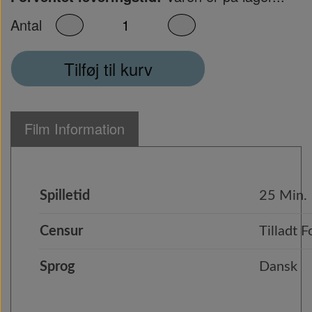
Antal
Tilføj til kurv
Film Information
Spilletid
25 Min.
Censur
Tilladt F
Sprog
Dansk