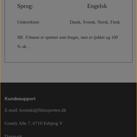
Sprog: Engelsk
Undertekster: Dansk, Svensk, Norsk, Finsk
NB: Filmene er oprettet som brugte, men er tjekket og 100
% ok...
Kundesupport
E-mail:
kontakt@filmxperten.dk
Granly Alle 7, 6710 Esbjerg V
Danmark