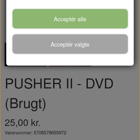
Acceptér alle
Acceptér valgte
PUSHER II - DVD
(Brugt)
25,00 kr.
Varenummer: 5708578655972