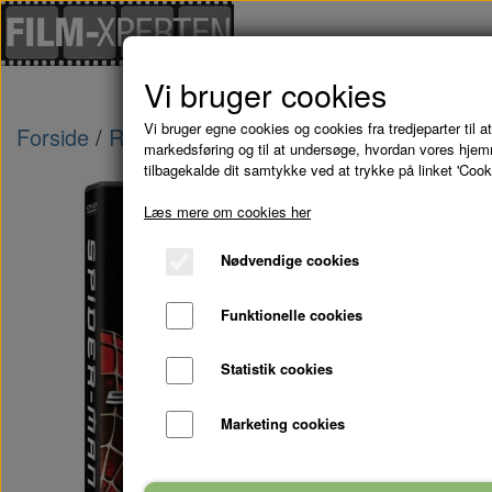
Vi bruger cookies
Vi bruger egne cookies og cookies fra tredjeparter til at
Forside
Restlagersalg af DVD & Blu-Ray
SPID
markedsføring og til at undersøge, hvordan vores hje
tilbagekalde dit samtykke ved at trykke på linket 'Cook
-50%
Læs mere om cookies her
Nødvendige cookies
Funktionelle cookies
Statistik cookies
Marketing cookies