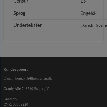
Censur
15
Sprog
Engelsk
Undertekster
Dansk, Svens
Kundesupport
E-mail:
kontakt@filmxperten.dk
Granly Alle 7, 6710 Esbjerg V
Danmark
CVR: 33809220