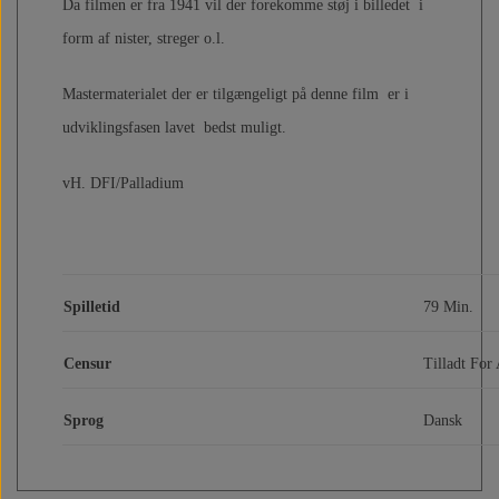
Da filmen er fra 1941 vil der forekomme støj i billedet i
form af nister, streger o.l.
Mastermaterialet der er tilgængeligt på denne film er i
udviklingsfasen lavet bedst muligt.
vH. DFI/Palladium
Spilletid
79 Min.
Censur
Tilladt For 
Sprog
Dansk