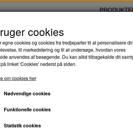
PRODUKTE
bruger cookies
 TAGE - DVD (Brugt)
r egne cookies og cookies fra tredjeparter til at personalisere di
levelse, til markedsføring og til at undersøge, hvordan vores
UNDER BYENS TAGE 
de anvendes af besøgende. Du kan altid tilbagekalde dit samt
 på linket 'Cookies' nederst på siden.
20,00 kr.
e om cookies her
Varenummer: 5709624018143
Nødvendige cookies
Niels Brandmose bor i et kunstnerkollektiv i 
Funktionelle cookies
række kunstnere og en meget stor kunstelske
at støtte kunstnerne. Niels skriver til kærest
Statistik cookies
aner han, at det er Mona Frank der køber hans