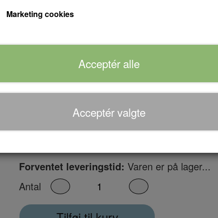
kunstkritikeren Abel interesseret i Brandmoses
Marketing cookies
for Brandmose og hans kommende kone.
Acceptér alle
Acceptér valgte
Forventet leveringstid:
Varen er på lager...
Antal
Tilføj til kurv