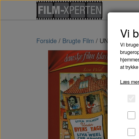
Vi 
Forside
Brugte Film
UNDER BYENS
Vi bruge
brugerop
hjemmesi
at trykke
Læs mer